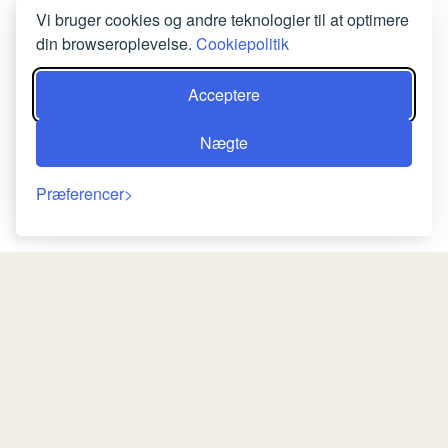
siddeområde, en terrasse, aircondition og et
Vi bruger cookies og andre teknologier til at optimere
fjernsyn.
din browseroplevelse.
Cookiepolitik
BESTIL NU
Acceptere
Nægte
Præferencer
Afkast