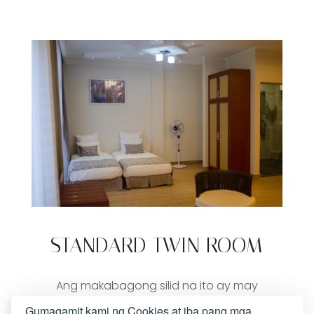
STANDARD TWIN ROOM
Ang makabagong silid na ito ay may
dalawang solong kama, pribadong banyo,
Gumagamit kami ng Cookies at iba pang mga