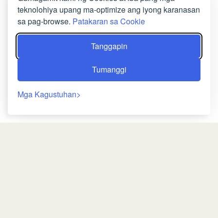
lugar ng upuan, terasa, air conditioning, at
teknolohiya upang ma-optimize ang iyong karanasan
telebisyon.
sa pag-browse.
Patakaran sa Cookie
LIBRO NGAYON
Tanggapin
Tumanggi
Mga Kagustuhan
Bumalik