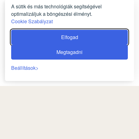
This double room has a balcony, tile/marble
A sütik és más technológiák segítségével
floor and seating area.
optimalizáljuk a böngészési élményt.
Cookie Szabályzat
FOGLALJON MOST
Elfogad
Megtagadni
Beállítások