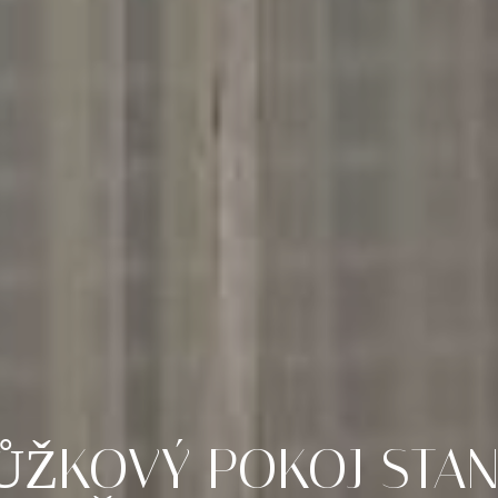
ŮŽKOVÝ
POKOJ
STA