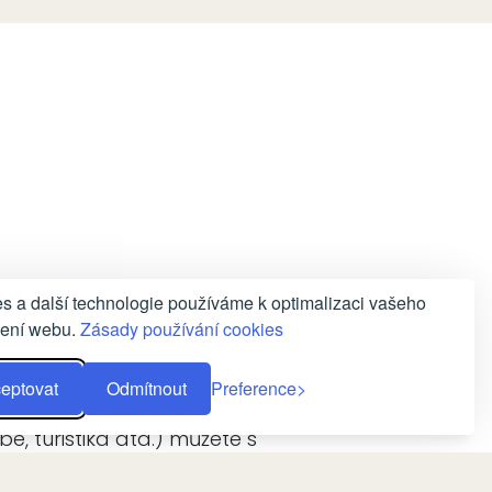
NABE'L vám rádi doporučí
s a další technologie používáme k optimalizaci vašeho
 okolí.
žení webu.
Zásady používání cookies
vit nabízených v hotelu
eptovat
Odmítnout
Preference
, wellness atd.) a v okolí
e, turistika atd.) můžete s
tovní kanceláří skupiny