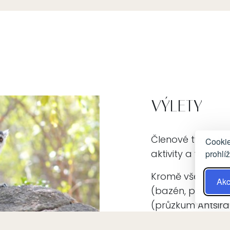
VÝLETY
Členové týmu ME
Cookie
aktivity a výlety v
prohlí
Kromě všech akti
Akc
(bazén, posilovna
(průzkum Antsirab
Omee Voyage, ces