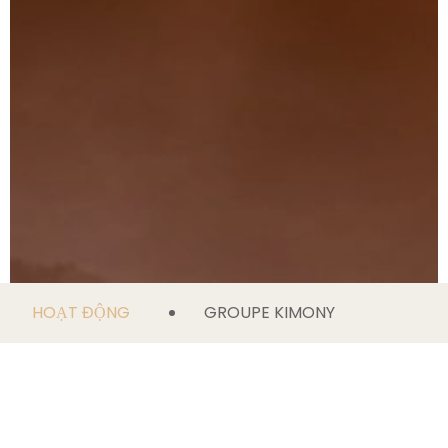
HOẠT ĐỘNG
GROUPE KIMONY