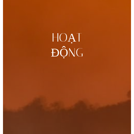
HOẠT
ĐỘNG