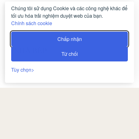
Chúng tôi sử dụng Cookie và các công nghệ khác để
Ban công
tối ưu hóa trải nghiệm duyệt web của bạn.
Sân thượng / hiên
Chính sách cookie
Sân vườn
Chấp nhận
NHÀ BẾP
Từ chối
Bàn ăn
Tùy chọn
Ấm đun nước điện
KHU VỰC PHÒNG KHÁCH
Khu vực tiếp khách
Bàn làm việc