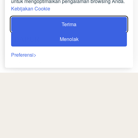
untuk mengoptimalkan pengalaman browsing Anda.
Teras
Kebijakan Cookie
Taman
Terima
DAPUR
Menolak
Meja makan
Preferensi
Ketel listrik
RUANG TAMU
Area tempat duduk
Meja kerja
MEDIA/TEKNOLOGI
Kembali