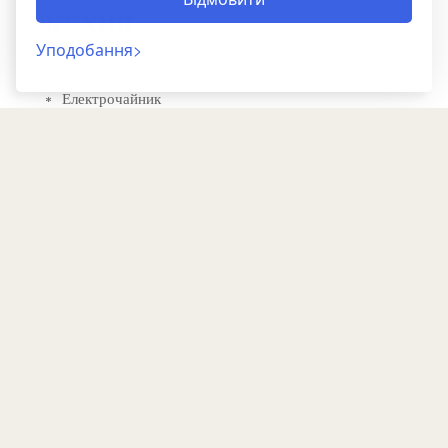
КУХНЯ
Уподобання
Обідній стіл
Електрочайник
ВІТАЛЬНЯ
Вітальня/м'який куток
Робочий стіл
Назад
МЕДІА ТА ТЕХНОЛОГІЇ
Телевізор з плоским екраном
ЇЖА І НАПОЇ