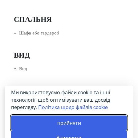
СПАЛЬНЯ
Шафа або гардероб
ВИД
Вид
НА ВІДКРИТОМУ ПОВІТРІ
Ми використовуємо файли cookie та інші
технології, щоб оптимізувати ваш досвід
Балкон
перегляду.
Політика щодо файлів cookie
Тераса
прийняти
Сад
Відмовити