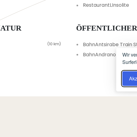
RestaurantLInsolite
NATUR
ÖFFENTLICHE
BahnAntsirabe Train 
(10 km)
BahnAndranomanela
Wir ve
Surfer
Akz