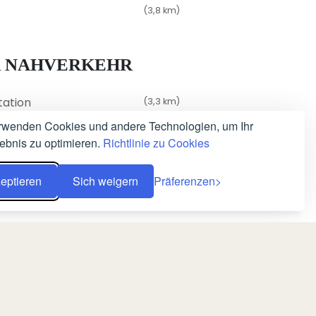
(3,8 km)
R NAHVERKEHR
Station
(3,3 km)
tra
rwenden Cookies und andere Technologien, um Ihr
(12 km)
lebnis zu optimieren.
Richtlinie zu Cookies
eptieren
Sich weigern
Präferenzen