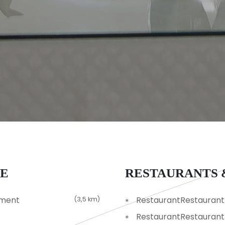
HE
RESTAURANTS 
ument
RestaurantRestaurant 
(3,5 km)
RestaurantRestauran