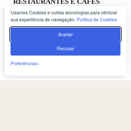
RESTAURANTES E CAFÉS
Usamos Cookies e outras tecnologias para otimizar
RestauranteRestaurant Buffet de la Gare
sua experiência de navegação.
Política de Cookies
(3,3 km)
(3,3 km)
RestauranteRestaurant Zandina
(3,8 km)
RestauranteLInsolite
Aceitar
Recusar
BELEZA NATURAL
Preferências
(10 km)
LagoLac Andraikiba
TRANSPORTES PÚBLICOS
(3,3 km)
ComboioAntsirabe Train Station
(12 km)
ComboioAndranomanelatra
Retorno