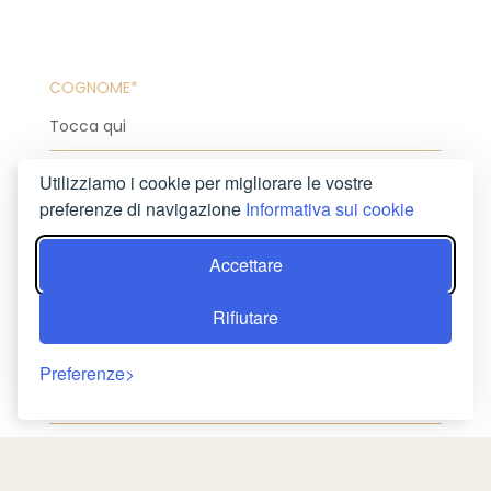
COGNOME*
INDIRIZZO E-MAIL*
Utilizziamo i cookie per migliorare le vostre
preferenze di navigazione
Informativa sui cookie
Accettare
TELEFONO*
Rifiutare
OGGETTO DEL MESSAGGIO
Preferenze
MESSAGGIO*