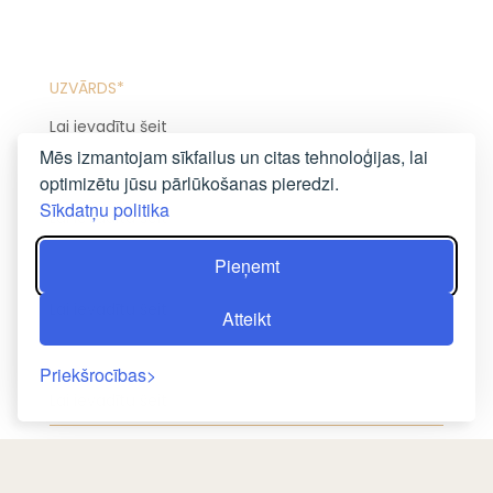
UZVĀRDS*
Mēs izmantojam sīkfailus un citas tehnoloģijas, lai
E-PASTA ADRESE*
optimizētu jūsu pārlūkošanas pieredzi.
Sīkdatņu politika
Pieņemt
TELEFONS*
Atteikt
VĒSTULES VIRSRAKSTS
Priekšrocības
ZIŅA*