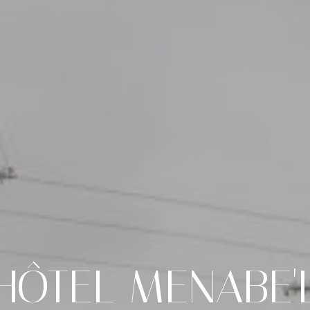
HÔTEL
MENABE'