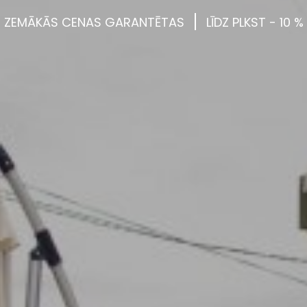
ZEMĀKĀS
CENAS
GARANTĒTAS
LĪDZ
PLKST
-
10
%