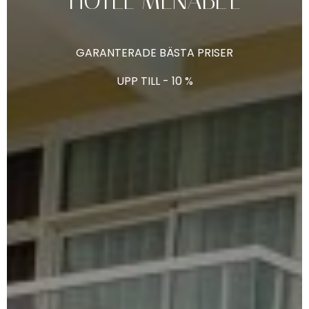
HÔTEL
MENABE'L
GARANTERADE
BÄSTA
PRISER
UPP
TILL
-
10
%