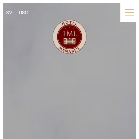
SV
USD