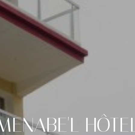
MENABE'L
HÔTE