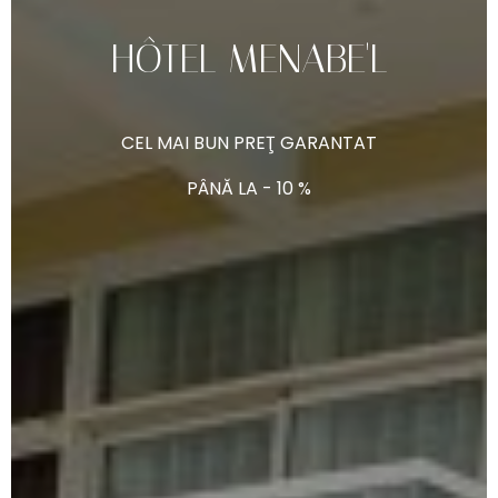
HÔTEL
MENABE'L
CEL
MAI
BUN
PREŢ
GARANTAT
PÂNĂ
LA
-
10
%