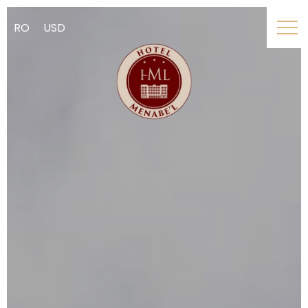
RO
USD