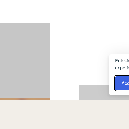
Folosi
experi
Acc